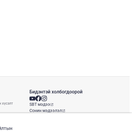
Бидэнтэй холбогдоорой
н хүсэлт
SBT мэдээ
Сонин мэдээлэл
Глобал оффис
айлтын