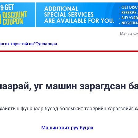
Манай ко
нгох хэрэгтэй вэ?
Туслалцаа
аарай, уг машин зарагдсан б
хайлтын функцээр бусад боломжит тээврийн хэрэгслийг ха
Машин хайх руу буцах