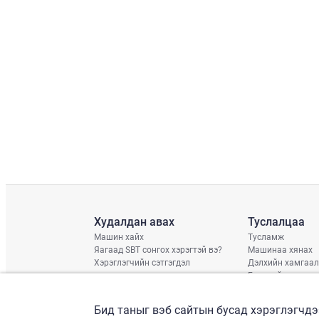
Худалдан авах
Туслалцаа
Машин хайх
Тусламж
Яагаад SBT сонгох хэрэгтэй вэ?
Машинаа хянах
Хэрэглэгчийн сэтгэгдэл
Дэлхийн хамгаал
Гэмтлийн нөхцөл
Хүргэлтийн хува
Дараагийн тээвэ
Бид таныг вэб сайтын бусад хэрэглэгчдэ