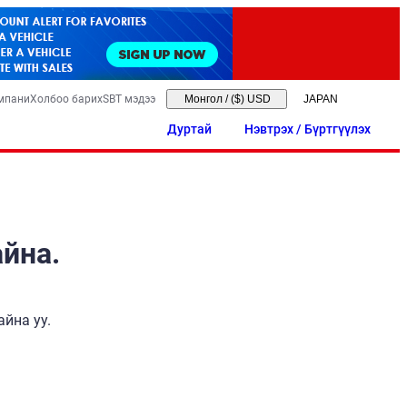
мпани
Холбоо барих
SBT мэдээ
Монгол
/
($) USD
Дуртай
Нэвтрэх / Бүртгүүлэх
айна.
йна уу.