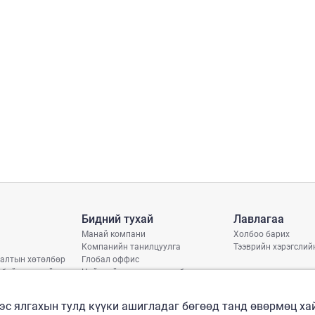
Бидний тухай
Лавлагаа
Манай компани
Холбоо барих
Компанийн танилцуулга
Тээврийн хэрэгслий
алтын хөтөлбөр
Глобал оффис
 байдлын тайлан
Нийгмийн хариуцлагын бодлого
арь
рлэлтийн хуваарь
эс ялгахын тулд күүки ашигладаг бөгөөд танд өвөрмөц х