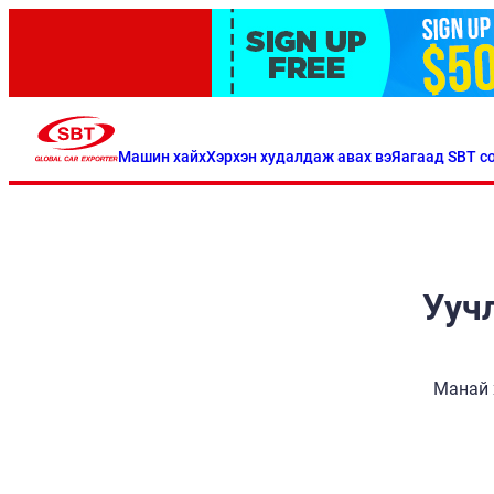
Машин хайх
Хэрхэн худалдаж авах вэ
Яагаад SBT со
Уучл
Манай 