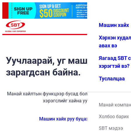
Машин хайх
Нэвтрэх
Дуртай
Цэс
Хэрхэн худа
авах вэ
Уучлаарай, уг машин
Яагаад SBT 
хэрэгтэй вэ?
зарагдсан байна.
Туслалцаа
Манай хайлтын функцээр бусад боломжит тээврийн
хэрэгслийг хайна уу.
Манай компа
Холбоо барих
Машин хайх руу буцах
SBT мэдээ