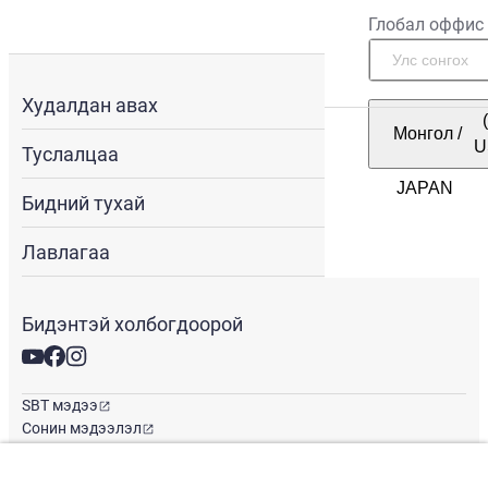
Глобал оффис
Худалдан авах
Монгол
/
U
Туслалцаа
Бидний тухай
Лавлагаа
Бидэнтэй холбогдоорой
SBT мэдээ
Сонин мэдээлэл
Глобал оффис