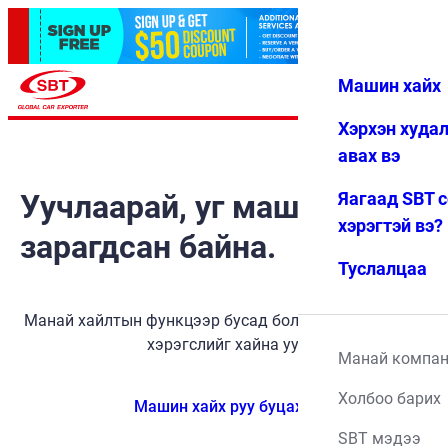
Машин хайх
Нэвтрэх
Дуртай
Цэс
Хэрхэн худа
авах вэ
Уучлаарай, уг машин
Яагаад SBT 
хэрэгтэй вэ?
зарагдсан байна.
Туслалцаа
Манай хайлтын функцээр бусад боломжит тээврийн
хэрэгслийг хайна уу.
Манай компа
Холбоо барих
Машин хайх руу буцах
SBT мэдээ