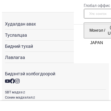
Глобал оффис
Худалдан авах
Монгол
/
U
Туслалцаа
Бидний тухай
Лавлагаа
Бидэнтэй холбогдоорой
SBT мэдээ
Сонин мэдээлэл
Глобал оффис