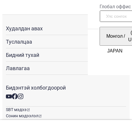
Глобал оффис
Худалдан авах
Монгол
/
U
Туслалцаа
Бидний тухай
Лавлагаа
Бидэнтэй холбогдоорой
SBT мэдээ
Сонин мэдээлэл
Глобал оффис