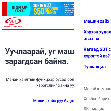
Машин хайх
Нэвтрэх
Дуртай
Цэс
Хэрхэн худа
авах вэ
Уучлаарай, уг машин
Яагаад SBT 
хэрэгтэй вэ?
зарагдсан байна.
Туслалцаа
Манай хайлтын функцээр бусад боломжит тээврийн
хэрэгслийг хайна уу.
Манай компа
Холбоо барих
Машин хайх руу буцах
SBT мэдээ