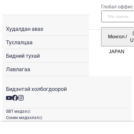
Глобал оффис
Худалдан авах
Монгол
/
U
Туслалцаа
Бидний тухай
Лавлагаа
Бидэнтэй холбогдоорой
SBT мэдээ
Сонин мэдээлэл
Глобал оффис