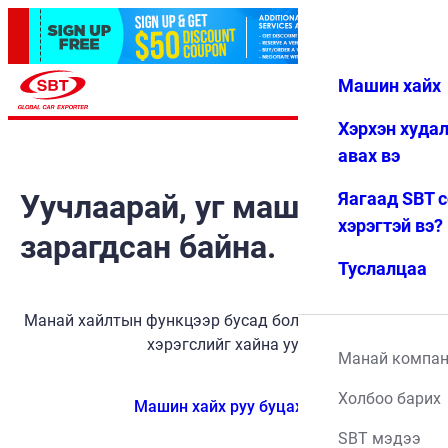
Машин хайх
Нэвтрэх
Дуртай
Цэс
Хэрхэн худа
авах вэ
Уучлаарай, уг машин
Яагаад SBT 
хэрэгтэй вэ?
зарагдсан байна.
Туслалцаа
Манай хайлтын функцээр бусад боломжит тээврийн
хэрэгслийг хайна уу.
Манай компа
Холбоо барих
Машин хайх руу буцах
SBT мэдээ