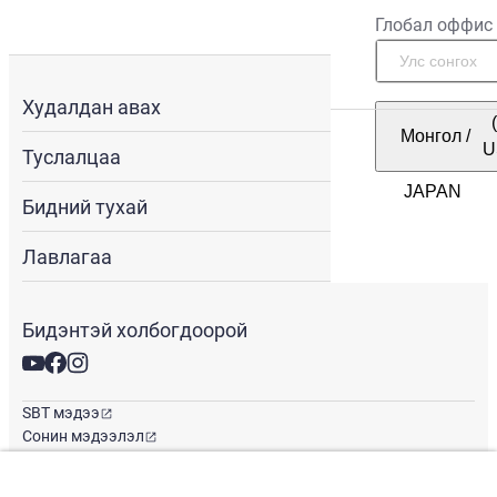
Глобал оффис
Худалдан авах
Монгол
/
U
Туслалцаа
Бидний тухай
Лавлагаа
Бидэнтэй холбогдоорой
SBT мэдээ
Сонин мэдээлэл
Глобал оффис