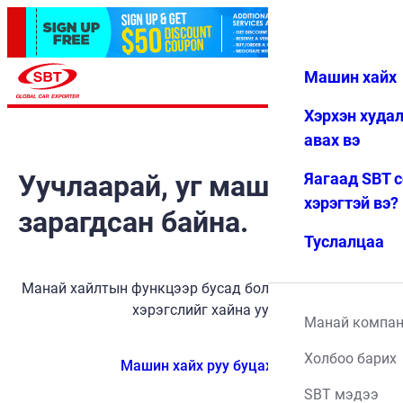
Машин хайх
Нэвтрэх
Дуртай
Цэс
Хэрхэн худа
авах вэ
Уучлаарай, уг машин
Яагаад SBT 
хэрэгтэй вэ?
зарагдсан байна.
Туслалцаа
Манай хайлтын функцээр бусад боломжит тээврийн
хэрэгслийг хайна уу.
Манай компа
Холбоо барих
Машин хайх руу буцах
SBT мэдээ