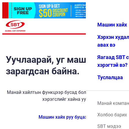
Машин хайх
Нэвтрэх
Дуртай
Цэс
Хэрхэн худа
авах вэ
Уучлаарай, уг машин
Яагаад SBT 
хэрэгтэй вэ?
зарагдсан байна.
Туслалцаа
Манай хайлтын функцээр бусад боломжит тээврийн
хэрэгслийг хайна уу.
Манай компа
Холбоо барих
Машин хайх руу буцах
SBT мэдээ