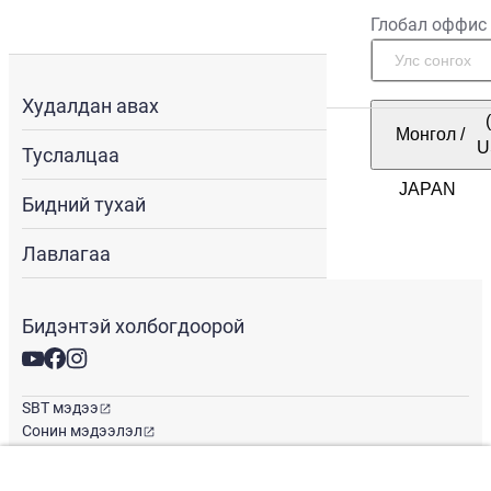
Глобал оффис
Худалдан авах
Монгол
/
U
Туслалцаа
Бидний тухай
Лавлагаа
Бидэнтэй холбогдоорой
SBT мэдээ
Сонин мэдээлэл
Глобал оффис