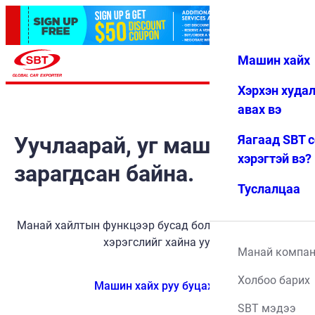
Машин хайх
Нэвтрэх
Дуртай
Цэс
Хэрхэн худа
авах вэ
Уучлаарай, уг машин
Яагаад SBT 
хэрэгтэй вэ?
зарагдсан байна.
Туслалцаа
Манай хайлтын функцээр бусад боломжит тээврийн
хэрэгслийг хайна уу.
Манай компа
Холбоо барих
Машин хайх руу буцах
SBT мэдээ