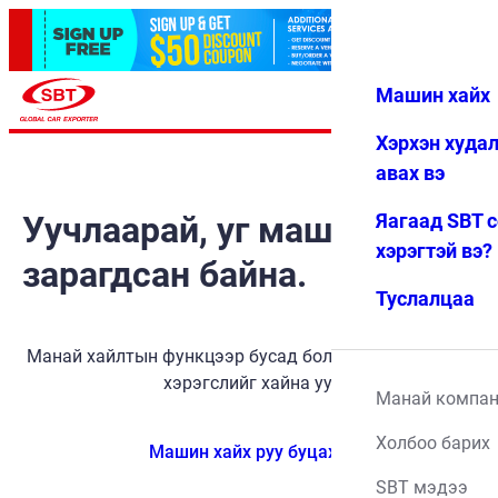
Машин хайх
Нэвтрэх
Дуртай
Цэс
Хэрхэн худа
авах вэ
Уучлаарай, уг машин
Яагаад SBT 
хэрэгтэй вэ?
зарагдсан байна.
Туслалцаа
Манай хайлтын функцээр бусад боломжит тээврийн
хэрэгслийг хайна уу.
Манай компа
Холбоо барих
Машин хайх руу буцах
SBT мэдээ