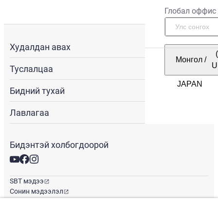
Глобал оффис
Худалдан авах
Монгол
/
U
Туслалцаа
Бидний тухай
Лавлагаа
Бидэнтэй холбогдоорой
SBT мэдээ
Сонин мэдээлэл
Глобал оффис