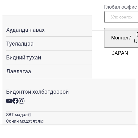
Глобал оффис
Худалдан авах
Монгол
/
U
Туслалцаа
Бидний тухай
Лавлагаа
Бидэнтэй холбогдоорой
SBT мэдээ
Сонин мэдээлэл
Глобал оффис