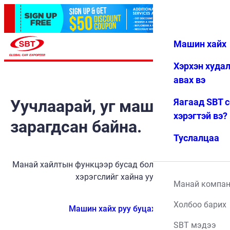
Машин хайх
Нэвтрэх
Дуртай
Цэс
Хэрхэн худа
авах вэ
Уучлаарай, уг машин
Яагаад SBT 
хэрэгтэй вэ?
зарагдсан байна.
Туслалцаа
Манай хайлтын функцээр бусад боломжит тээврийн
хэрэгслийг хайна уу.
Манай компа
Холбоо барих
Машин хайх руу буцах
SBT мэдээ