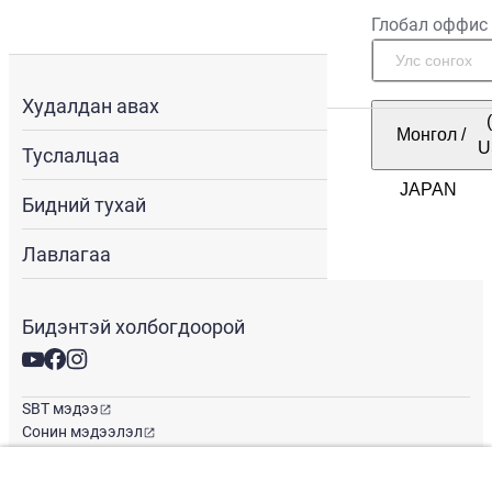
Глобал оффис
Худалдан авах
Монгол
/
U
Туслалцаа
Бидний тухай
Лавлагаа
Бидэнтэй холбогдоорой
SBT мэдээ
Сонин мэдээлэл
Глобал оффис