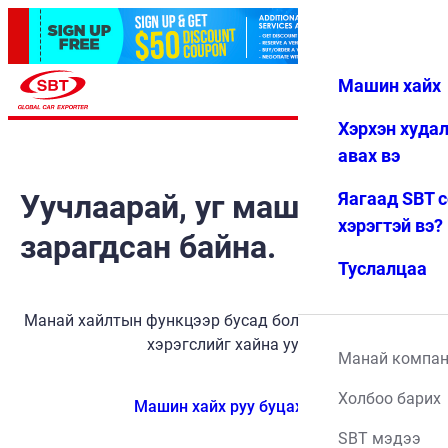
Машин хайх
Нэвтрэх
Дуртай
Цэс
Хэрхэн худа
авах вэ
Уучлаарай, уг машин
Яагаад SBT 
хэрэгтэй вэ?
зарагдсан байна.
Туслалцаа
Манай хайлтын функцээр бусад боломжит тээврийн
хэрэгслийг хайна уу.
Манай компа
Холбоо барих
Машин хайх руу буцах
SBT мэдээ