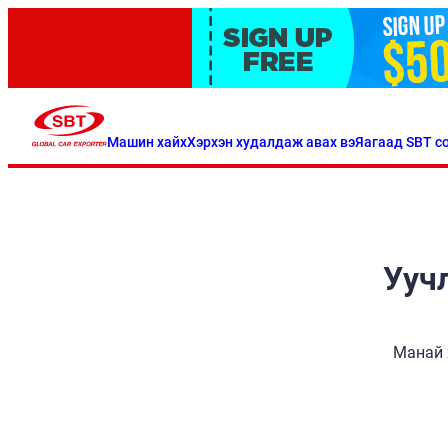
Машин хайх
Хэрхэн худалдаж авах вэ
Яагаад SBT со
Уучл
Манай 