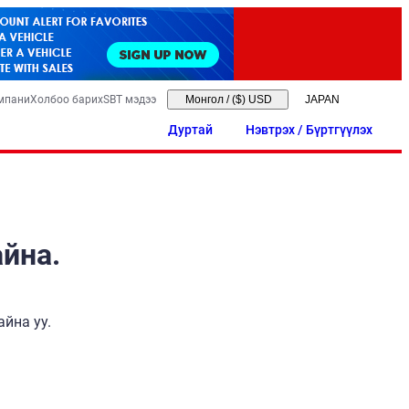
мпани
Холбоо барих
SBT мэдээ
Монгол
/
($) USD
Дуртай
Нэвтрэх / Бүртгүүлэх
айна.
йна уу.