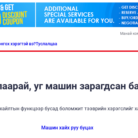
Манай ко
нгох хэрэгтэй вэ?
Туслалцаа
аарай, уг машин зарагдсан б
хайлтын функцээр бусад боломжит тээврийн хэрэгслийг ха
Машин хайх руу буцах