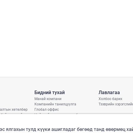
Бидний тухай
Лавлагаа
Манай компани
Холбоо барих
Компанийн танилцуулга
Тээврийн хэрэгслий
алтын хөтөлбөр
Глобал оффис
 байдлын тайлан
Нийгмийн хариуцлагын бодлого
арь
рлэлтийн хуваарь
эс ялгахын тулд күүки ашигладаг бөгөөд танд өвөрмөц х