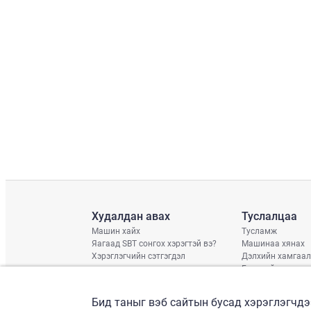
Худалдан авах
Туслалцаа
Машин хайх
Тусламж
Яагаад SBT сонгох хэрэгтэй вэ?
Машинаа хянах
Хэрэглэгчийн сэтгэгдэл
Дэлхийн хамгаал
Гэмтлийн нөхцөл
Хүргэлтийн хува
Дараагийн тээвэ
Бид таныг вэб сайтын бусад хэрэглэгчдэ