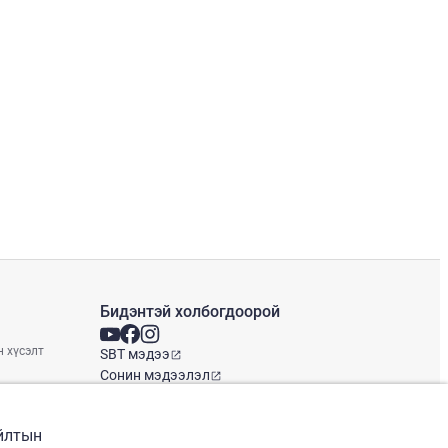
Бидэнтэй холбогдоорой
н хүсэлт
SBT мэдээ
Сонин мэдээлэл
Глобал оффис
айлтын