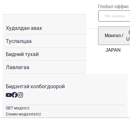
Глобал оффис
Худалдан авах
Монгол
/
U
Туслалцаа
Бидний тухай
Лавлагаа
Бидэнтэй холбогдоорой
SBT мэдээ
Сонин мэдээлэл
Глобал оффис