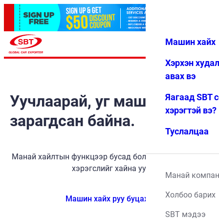
Машин хайх
Нэвтрэх
Дуртай
Цэс
Хэрхэн худа
авах вэ
Уучлаарай, уг машин
Яагаад SBT 
хэрэгтэй вэ?
зарагдсан байна.
Туслалцаа
Манай хайлтын функцээр бусад боломжит тээврийн
хэрэгслийг хайна уу.
Манай компа
Холбоо барих
Машин хайх руу буцах
SBT мэдээ