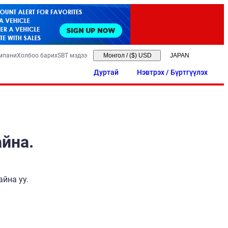
мпани
Холбоо барих
SBT мэдээ
Монгол
/
($) USD
Дуртай
Нэвтрэх / Бүртгүүлэх
айна.
йна уу.