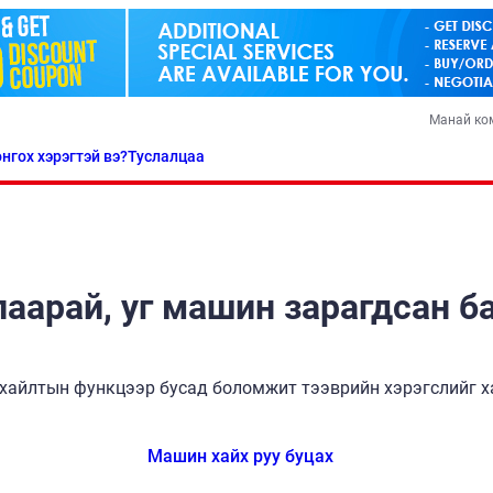
Манай ко
нгох хэрэгтэй вэ?
Туслалцаа
аарай, уг машин зарагдсан б
хайлтын функцээр бусад боломжит тээврийн хэрэгслийг ха
Машин хайх руу буцах