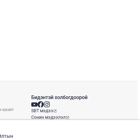
Бидэнтэй холбогдоорой
н хүсэлт
SBT мэдээ
Сонин мэдээлэл
Глобал оффис
айлтын