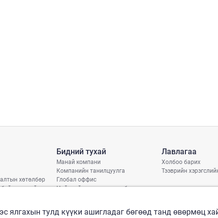
Бидний тухай
Лавлагаа
Манай компани
Холбоо барих
Компанийн танилцуулга
Тээврийн хэрэгслий
алтын хөтөлбөр
Глобал оффис
 байдлын тайлан
Нийгмийн хариуцлагын бодлого
арь
рлэлтийн хуваарь
эс ялгахын тулд күүки ашигладаг бөгөөд танд өвөрмөц х