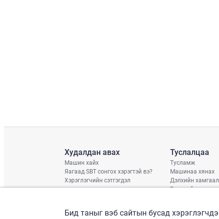
Худалдан авах
Туслалцаа
Машин хайх
Тусламж
Яагаад SBT сонгох хэрэгтэй вэ?
Машинаа хянах
Хэрэглэгчийн сэтгэгдэл
Дэлхийн хамгаал
Гэмтлийн нөхцөл
Хүргэлтийн хува
Дараагийн тээвэ
Бид таныг вэб сайтын бусад хэрэглэгчдэ