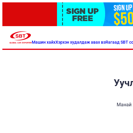
Машин хайх
Хэрхэн худалдаж авах вэ
Яагаад SBT со
Уучл
Манай 