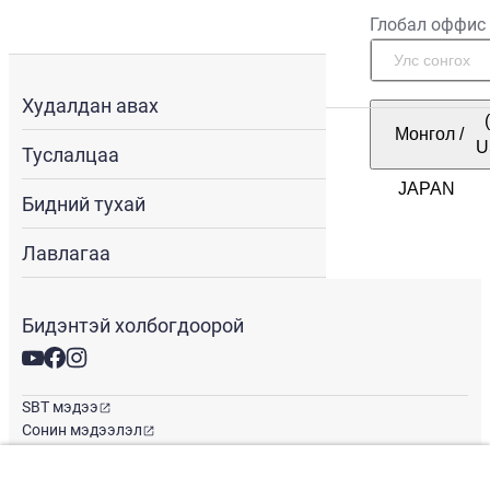
Глобал оффис
Худалдан авах
Монгол
/
U
Туслалцаа
Бидний тухай
Лавлагаа
Бидэнтэй холбогдоорой
SBT мэдээ
Сонин мэдээлэл
Глобал оффис