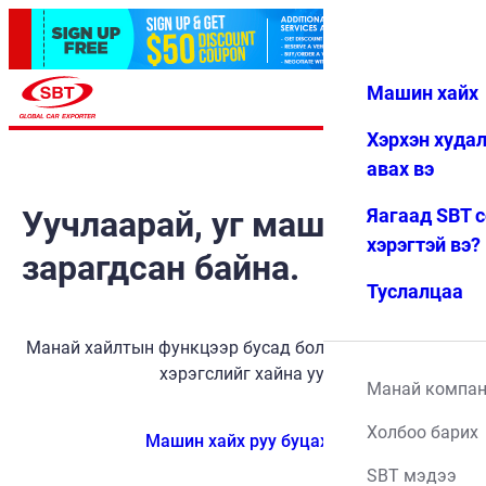
Машин хайх
Нэвтрэх
Дуртай
Цэс
Хэрхэн худа
авах вэ
Уучлаарай, уг машин
Яагаад SBT 
хэрэгтэй вэ?
зарагдсан байна.
Туслалцаа
Манай хайлтын функцээр бусад боломжит тээврийн
хэрэгслийг хайна уу.
Манай компа
Холбоо барих
Машин хайх руу буцах
SBT мэдээ