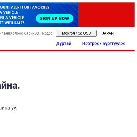
мпани
Холбоо барих
SBT мэдээ
Монгол
/
($) USD
Дуртай
Нэвтрэх / Бүртгүүлэх
айна.
йна уу.