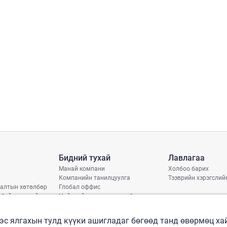
Бидний тухай
Лавлагаа
Манай компани
Холбоо барих
Компанийн танилцуулга
Тээврийн хэрэгслий
алтын хөтөлбөр
Глобал оффис
 байдлын тайлан
Нийгмийн хариуцлагын бодлого
арь
рлэлтийн хуваарь
эс ялгахын тулд күүки ашигладаг бөгөөд танд өвөрмөц х