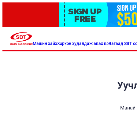
Машин хайх
Хэрхэн худалдаж авах вэ
Яагаад SBT со
Уучл
Манай 