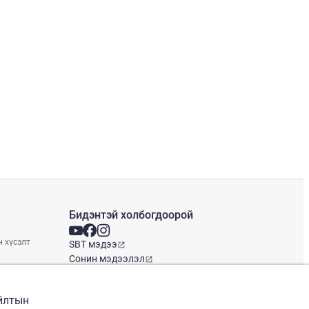
Бидэнтэй холбогдоорой
н хүсэлт
SBT мэдээ
Сонин мэдээлэл
Глобал оффис
айлтын