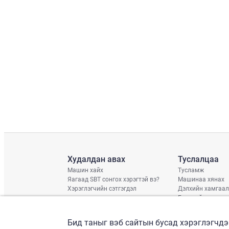
Худалдан авах
Туслалцаа
Машин хайх
Тусламж
Яагаад SBT сонгох хэрэгтэй вэ?
Машинаа хянах
Хэрэглэгчийн сэтгэгдэл
Дэлхийн хамгаал
Гэмтлийн нөхцөл
Хүргэлтийн хува
Дараагийн тээвэ
Бид таныг вэб сайтын бусад хэрэглэгчдэ