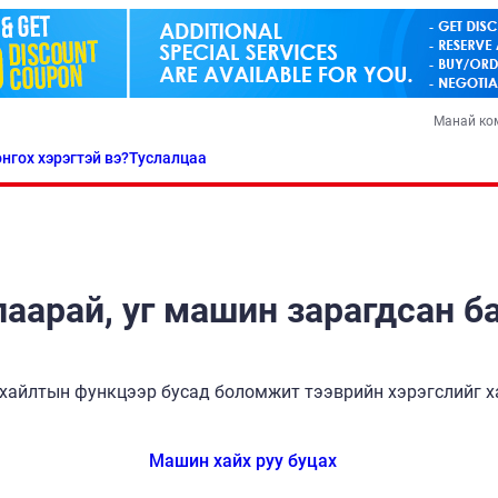
Манай ко
нгох хэрэгтэй вэ?
Туслалцаа
аарай, уг машин зарагдсан б
хайлтын функцээр бусад боломжит тээврийн хэрэгслийг ха
Машин хайх руу буцах