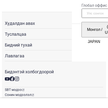
Глобал оффис
Худалдан авах
Монгол
/
U
Туслалцаа
Бидний тухай
Лавлагаа
Бидэнтэй холбогдоорой
SBT мэдээ
Сонин мэдээлэл
Глобал оффис