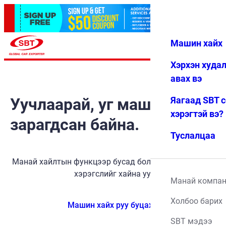
Машин хайх
Нэвтрэх
Дуртай
Цэс
Хэрхэн худа
авах вэ
Уучлаарай, уг машин
Яагаад SBT 
хэрэгтэй вэ?
зарагдсан байна.
Туслалцаа
Манай хайлтын функцээр бусад боломжит тээврийн
хэрэгслийг хайна уу.
Манай компа
Холбоо барих
Машин хайх руу буцах
SBT мэдээ