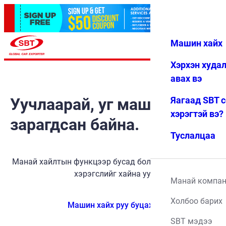
Машин хайх
Нэвтрэх
Дуртай
Цэс
Хэрхэн худа
авах вэ
Уучлаарай, уг машин
Яагаад SBT 
хэрэгтэй вэ?
зарагдсан байна.
Туслалцаа
Манай хайлтын функцээр бусад боломжит тээврийн
хэрэгслийг хайна уу.
Манай компа
Холбоо барих
Машин хайх руу буцах
SBT мэдээ