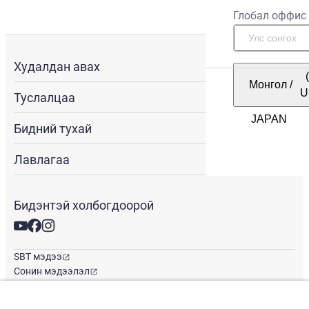
Глобал оффис
Худалдан авах
Монгол
/
U
Туслалцаа
Бидний тухай
Лавлагаа
Бидэнтэй холбогдоорой
SBT мэдээ
Сонин мэдээлэл
Глобал оффис