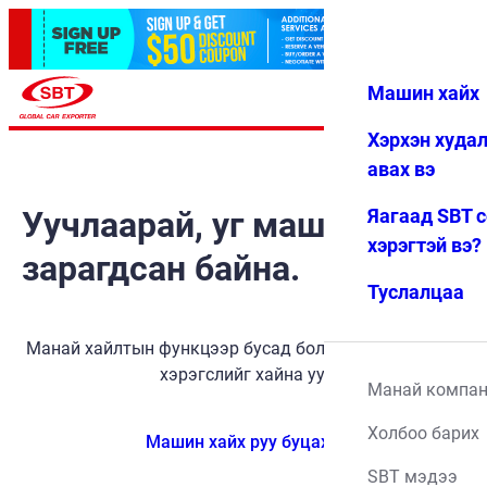
Машин хайх
Нэвтрэх
Дуртай
Цэс
Хэрхэн худа
авах вэ
Уучлаарай, уг машин
Яагаад SBT 
хэрэгтэй вэ?
зарагдсан байна.
Туслалцаа
Манай хайлтын функцээр бусад боломжит тээврийн
хэрэгслийг хайна уу.
Манай компа
Холбоо барих
Машин хайх руу буцах
SBT мэдээ