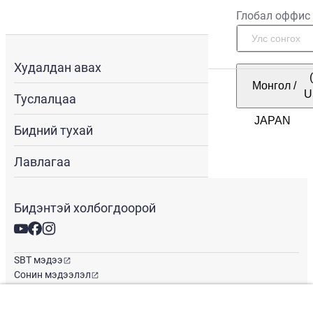
Глобал оффис
Худалдан авах
Монгол
/
U
Туслалцаа
Бидний тухай
Лавлагаа
Бидэнтэй холбогдоорой
SBT мэдээ
Сонин мэдээлэл
Глобал оффис