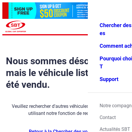
Chercher des 
Se conne
Favoris
Menu
cter
es
Comment ach
Nous sommes désolés,
Pourquoi choi
T
mais le véhicule listé a déjà
Support
été vendu.
Notre compagn
Veuillez rechercher d'autres véhicules disponibles en
utilisant notre fonction de recherche.
Contact
Actualités SBT
Retour à la Chercher des voitures