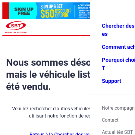
Chercher des 
Se conne
Favoris
Menu
cter
es
Comment ach
Nous sommes désolés,
Pourquoi choi
T
mais le véhicule listé a déjà
Support
été vendu.
Notre compagn
Veuillez rechercher d'autres véhicules disponibles en
utilisant notre fonction de recherche.
Contact
Actualités SBT
Retour à la Chercher des voitures