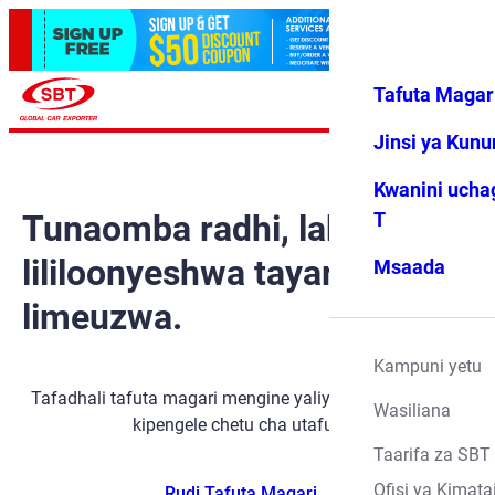
Tafuta Magar
Ingia
Vipendwa
Menyu
changu
Jinsi ya Kun
Kwanini ucha
Tunaomba radhi, lakini gari
T
lililoonyeshwa tayari
Msaada
limeuzwa.
Kampuni yetu
Tafadhali tafuta magari mengine yaliyopo kwa kutumia
Wasiliana
kipengele chetu cha utafutaji.
Taarifa za SBT
Ofisi ya Kimata
Rudi Tafuta Magari