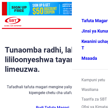
Tafuta Magar
Ingia
Vipendwa
Menyu
changu
Jinsi ya Kun
Kwanini ucha
Tunaomba radhi, lakini gari
T
lililoonyeshwa tayari
Msaada
limeuzwa.
Kampuni yetu
Tafadhali tafuta magari mengine yaliyopo kwa kutumia
Wasiliana
kipengele chetu cha utafutaji.
Taarifa za SBT
Ofisi ya Kimata
Rudi Tafuta Magari