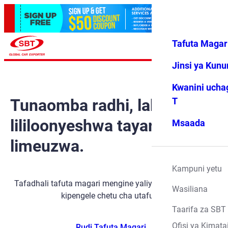
Tafuta Magar
Ingia
Vipendwa
Menyu
changu
Jinsi ya Kun
Kwanini ucha
Tunaomba radhi, lakini gari
T
lililoonyeshwa tayari
Msaada
limeuzwa.
Kampuni yetu
Tafadhali tafuta magari mengine yaliyopo kwa kutumia
Wasiliana
kipengele chetu cha utafutaji.
Taarifa za SBT
Ofisi ya Kimata
Rudi Tafuta Magari