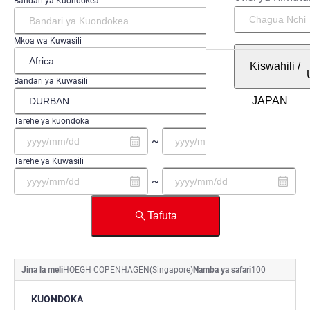
Bandari ya Kuondokea
Mkoa wa Kuwasili
Kiswahili
/
Bandari ya Kuwasili
Tarehe ya kuondoka
Tarehe ya Kuwasili
Tafuta
Jina la meli
HOEGH COPENHAGEN(Singapore)
Namba ya safari
100
KUONDOKA