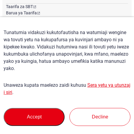
Taarifa za SBT
Barua ya Taarifa
Ofisi ya Kimataifa
Tunatumia vidakuzi kukutofautisha na watumiaji wengine
wa tovuti yetu na kukupafursa ya kuvinjari ambayo ni ya
Kiswahili
/
($) USD
kipekee kwako. Vidakuzi hutumiwa nasi ili tovuti yetu iweze
kukumbuka ulichofanya unapovinjari, kwa mfano, maelezo
yako ya kuingia, hatua ambayo umefikia katika manunuzi
yako.
Masharti ya matumizi
Sera ya Siri
Unaweza kupata maelezo zaidi kuhusu
Sera yetu ya utunzaj
Sera ya Madai
i siri
.
Sera ya Msingi Dhidi ya Vikosi vya Kupambana na Jamii
Udhibiti salama wa usafirishaji
Ramani ya tovuti
Privacy Policy
Terms of Servi
This site is protected by reCAPTCHA and the Google
and
ce
Accept
Decline
apply.
© SBT CO., LTD. Haki zote zimehifadhiwa
Rudi Juu