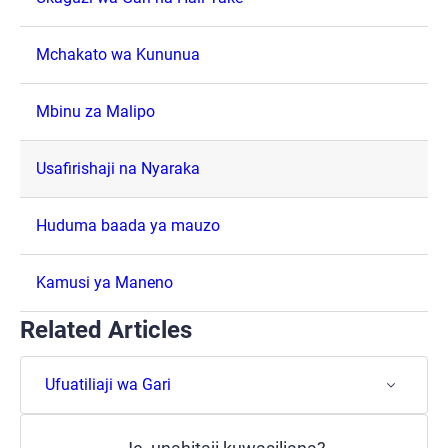
Mchakato wa Kununua
Mbinu za Malipo
Usafirishaji na Nyaraka
Huduma baada ya mauzo
Kamusi ya Maneno
Related Articles
Ufuatiliaji wa Gari