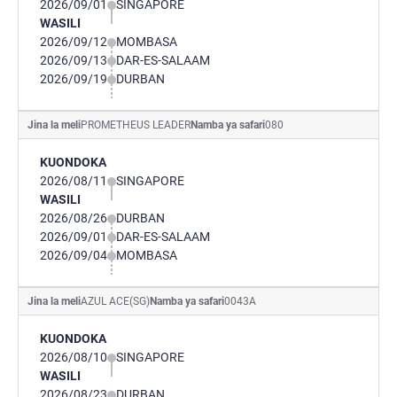
2026/09/01
SINGAPORE
WASILI
2026/09/12
MOMBASA
2026/09/13
DAR-ES-SALAAM
2026/09/19
DURBAN
Jina la meli
PROMETHEUS LEADER
Namba ya safari
080
KUONDOKA
2026/08/11
SINGAPORE
WASILI
2026/08/26
DURBAN
2026/09/01
DAR-ES-SALAAM
2026/09/04
MOMBASA
Jina la meli
AZUL ACE(SG)
Namba ya safari
0043A
KUONDOKA
2026/08/10
SINGAPORE
WASILI
2026/08/23
DURBAN