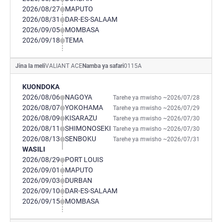
2026/08/27
MAPUTO
2026/08/31
DAR-ES-SALAAM
2026/09/05
MOMBASA
2026/09/18
TEMA
Jina la meli
VALIANT ACE
Namba ya safari
0115A
KUONDOKA
2026/08/06
NAGOYA
Tarehe ya mwisho ~
2026/07/28
2026/08/07
YOKOHAMA
Tarehe ya mwisho ~
2026/07/29
2026/08/09
KISARAZU
Tarehe ya mwisho ~
2026/07/30
2026/08/11
SHIMONOSEKI
Tarehe ya mwisho ~
2026/07/30
2026/08/13
SENBOKU
Tarehe ya mwisho ~
2026/07/31
WASILI
2026/08/29
PORT LOUIS
2026/09/01
MAPUTO
2026/09/03
DURBAN
2026/09/10
DAR-ES-SALAAM
2026/09/15
MOMBASA