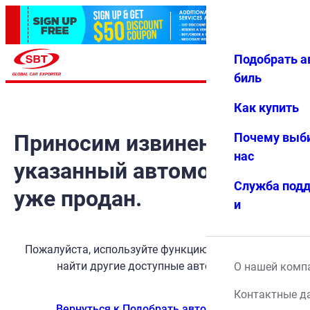
Подобрать а
Авториз
Избранн
Меню
ация
ое
биль
Как купить
Приносим извинения, но
Почему выб
нас
указанный автомобиль
Служба под
уже продан.
и
Пожалуйста, используйте функцию поиска, чтобы
найти другие доступные автомобили.
О нашей комп
Контактные д
Вернуться к Подобрать автомобиль