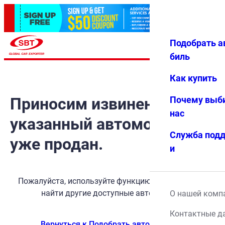
Подобрать а
Авториз
Избранн
Меню
ация
ое
биль
Как купить
Приносим извинения, но
Почему выб
нас
указанный автомобиль
Служба под
уже продан.
и
Пожалуйста, используйте функцию поиска, чтобы
найти другие доступные автомобили.
О нашей комп
Контактные д
Вернуться к Подобрать автомобиль