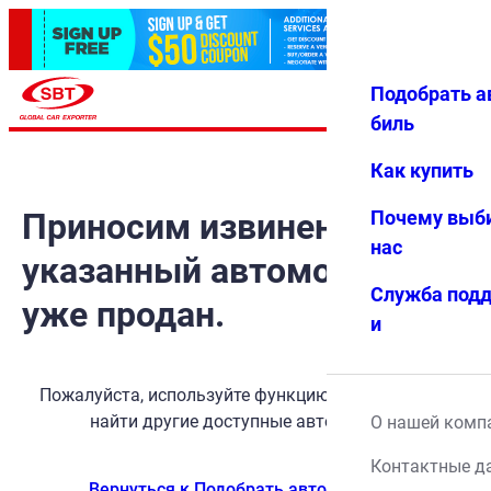
Подобрать а
Авториз
Избранн
Меню
ация
ое
биль
Как купить
Приносим извинения, но
Почему выб
нас
указанный автомобиль
Служба под
уже продан.
и
Пожалуйста, используйте функцию поиска, чтобы
найти другие доступные автомобили.
О нашей комп
Контактные д
Вернуться к Подобрать автомобиль