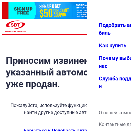
Подобрать а
Авториз
Избранн
Меню
ация
ое
биль
Как купить
Приносим извинения, но
Почему выб
нас
указанный автомобиль
Служба под
уже продан.
и
Пожалуйста, используйте функцию поиска, чтобы
найти другие доступные автомобили.
О нашей комп
Контактные д
Вернуться к Подобрать автомобиль