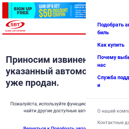
Подобрать а
Авториз
Избранн
Меню
ация
ое
биль
Как купить
Приносим извинения, но
Почему выб
нас
указанный автомобиль
Служба под
уже продан.
и
Пожалуйста, используйте функцию поиска, чтобы
найти другие доступные автомобили.
О нашей комп
Контактные д
Вернуться к Подобрать автомобиль