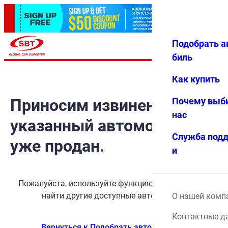
Подобрать а
Авториз
Избранн
Меню
ация
ое
биль
Как купить
Приносим извинения, но
Почему выб
нас
указанный автомобиль
Служба под
уже продан.
и
Пожалуйста, используйте функцию поиска, чтобы
найти другие доступные автомобили.
О нашей комп
Контактные д
Вернуться к Подобрать автомобиль