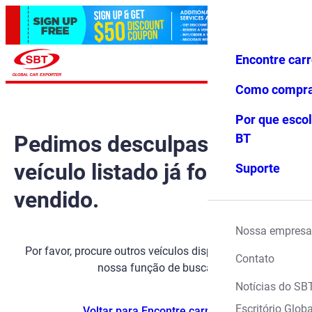
Encontre car
Conecte-
Favoritos
Menu
se
Como compr
Por que escol
Pedimos desculpas, mas o
BT
veículo listado já foi
Suporte
vendido.
Nossa empresa
Por favor, procure outros veículos disponíveis usando
Contato
nossa função de busca.
Notícias do SB
Escritório Globa
Voltar para Encontre carros