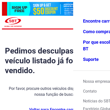
Encontre car
Conecte-
Favoritos
Menu
se
Como compr
Por que escol
Pedimos desculpas, mas o
BT
veículo listado já foi
Suporte
vendido.
Nossa empresa
Por favor, procure outros veículos disponíveis usando
Contato
nossa função de busca.
Notícias do SB
Escritório Globa
Voltar para Encontre carros