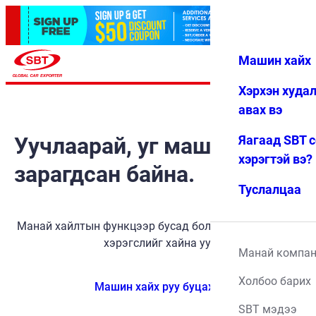
Машин хайх
Нэвтрэх
Дуртай
Цэс
Хэрхэн худа
авах вэ
Уучлаарай, уг машин
Яагаад SBT 
хэрэгтэй вэ?
зарагдсан байна.
Туслалцаа
Манай хайлтын функцээр бусад боломжит тээврийн
хэрэгслийг хайна уу.
Манай компа
Холбоо барих
Машин хайх руу буцах
SBT мэдээ