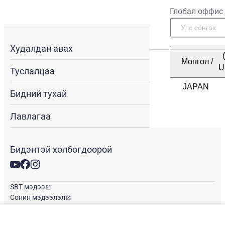
Глобал оффис
Худалдан авах
Монгол
/
U
Туслалцаа
Бидний тухай
Лавлагаа
Бидэнтэй холбогдоорой
SBT мэдээ
Сонин мэдээлэл
Глобал оффис