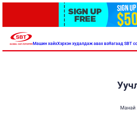
Машин хайх
Хэрхэн худалдаж авах вэ
Яагаад SBT со
Уучл
Манай 