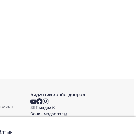
Бидэнтэй холбогдоорой
н хүсэлт
SBT мэдээ
Сонин мэдээлэл
Глобал оффис
айлтын