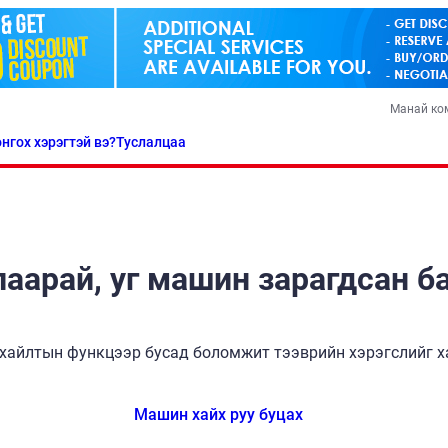
Манай ко
нгох хэрэгтэй вэ?
Туслалцаа
аарай, уг машин зарагдсан б
хайлтын функцээр бусад боломжит тээврийн хэрэгслийг ха
Машин хайх руу буцах