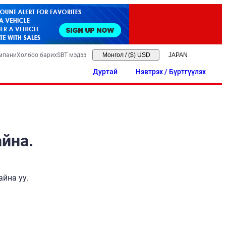
мпани
Холбоо барих
SBT мэдээ
Монгол
/
($) USD
Дуртай
Нэвтрэх / Бүртгүүлэх
айна.
йна уу.