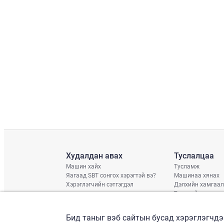
Худалдан авах
Туслалцаа
Машин хайх
Тусламж
Яагаад SBT сонгох хэрэгтэй вэ?
Машинаа хянах
Хэрэглэгчийн сэтгэгдэл
Дэлхийн хамгаал
Гэмтлийн нөхцөл
Хүргэлтийн хува
Дараагийн тээвэ
Бид таныг вэб сайтын бусад хэрэглэгчдэ