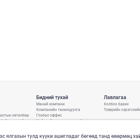
Бидний тухай
Лавлагаа
Манай компани
Холбоо барих
Компанийн танилцуулга
Тээврийн хэрэгслий
алтын хөтөлбөр
Глобал оффис
 байдлын тайлан
Нийгмийн хариуцлагын бодлого
арь
рлэлтийн хуваарь
эс ялгахын тулд күүки ашигладаг бөгөөд танд өвөрмөц х