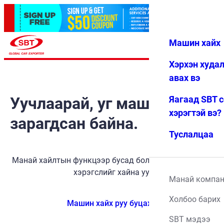
Машин хайх
Нэвтрэх
Дуртай
Цэс
Хэрхэн худа
авах вэ
Уучлаарай, уг машин
Яагаад SBT 
хэрэгтэй вэ?
зарагдсан байна.
Туслалцаа
Манай хайлтын функцээр бусад боломжит тээврийн
хэрэгслийг хайна уу.
Манай компа
Холбоо барих
Машин хайх руу буцах
SBT мэдээ