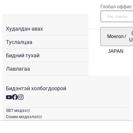
Глобал оффис
Худалдан авах
Монгол
/
U
Туслалцаа
Бидний тухай
Лавлагаа
Бидэнтэй холбогдоорой
SBT мэдээ
Сонин мэдээлэл
Глобал оффис