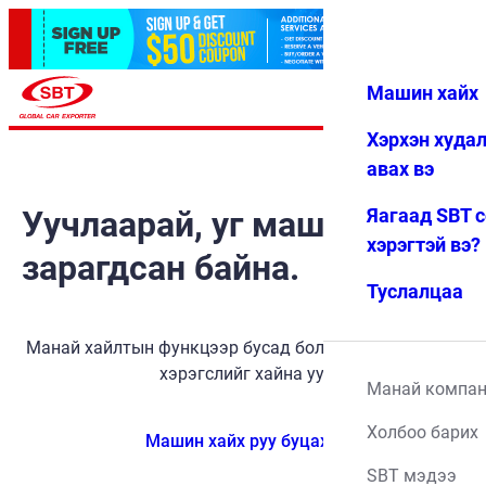
Машин хайх
Нэвтрэх
Дуртай
Цэс
Хэрхэн худа
авах вэ
Уучлаарай, уг машин
Яагаад SBT 
хэрэгтэй вэ?
зарагдсан байна.
Туслалцаа
Манай хайлтын функцээр бусад боломжит тээврийн
хэрэгслийг хайна уу.
Манай компа
Холбоо барих
Машин хайх руу буцах
SBT мэдээ