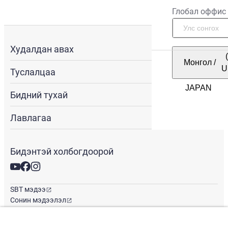
Глобал оффис
Худалдан авах
Монгол
/
U
Туслалцаа
Бидний тухай
Лавлагаа
Бидэнтэй холбогдоорой
SBT мэдээ
Сонин мэдээлэл
Глобал оффис