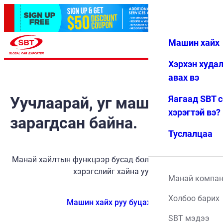
Машин хайх
Нэвтрэх
Дуртай
Цэс
Хэрхэн худа
авах вэ
Уучлаарай, уг машин
Яагаад SBT 
хэрэгтэй вэ?
зарагдсан байна.
Туслалцаа
Манай хайлтын функцээр бусад боломжит тээврийн
хэрэгслийг хайна уу.
Манай компа
Холбоо барих
Машин хайх руу буцах
SBT мэдээ