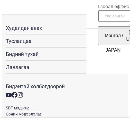
Глобал оффис
Худалдан авах
Монгол
/
U
Туслалцаа
Бидний тухай
Лавлагаа
Бидэнтэй холбогдоорой
SBT мэдээ
Сонин мэдээлэл
Глобал оффис