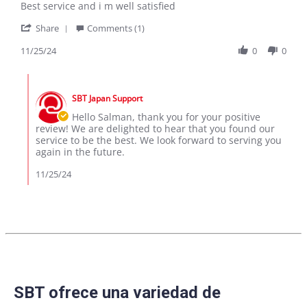
Review
review
Best service and i m well satisfied
by
stating
'
Salman
Review
Share
Comments (1)
Share
K.
Review
11/25/24
0
0
on
by
25
Salman
Nov
Comments
K.
2024
by
on
SBT Japan Support
Store
25
Owner
Hello Salman, thank you for your positive
Nov
on
review! We are delighted to hear that you found our
2024
Review
service to be the best. We look forward to serving you
by
again in the future.
Salman
K.
11/25/24
on
25
Nov
2024
SBT ofrece una variedad de