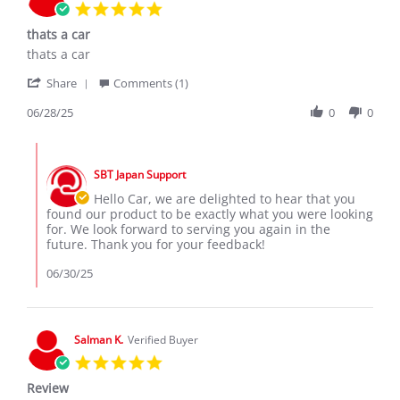
5.0
star
thats a car
rating
Review
review
thats a car
by
stating
'
CAR
thats
Share
Comments (1)
Share
S.
a
Review
06/28/25
0
0
on
car
by
28
CAR
Jun
Comments
S.
2025
by
on
SBT Japan Support
Store
28
Owner
Hello Car, we are delighted to hear that you
Jun
on
found our product to be exactly what you were looking
2025
Review
for. We look forward to serving you again in the
by
future. Thank you for your feedback!
CAR
S.
06/30/25
on
28
Jun
2025
Salman K.
Verified Buyer
5.0
star
Review
rating