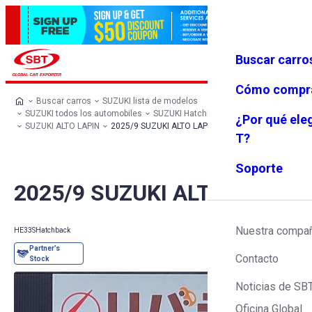
Buscar carro
Iniciar se
Favoritos
Menú
sión
Cómo compr
Buscar carros
SUZUKI lista de modelos
SUZUKI todos los automobiles
SUZUKI Hatchback
¿Por qué ele
SUZUKI ALTO LAPIN
2025/9 SUZUKI ALTO LAPIN
T?
Soporte
2025/9 SUZUKI ALTO LAPIN
Nuestra compa
HE33S
Hatchback
Contacto
Noticias de SB
Oficina Global