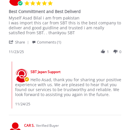
5.0
star
Best Committment and Best Deliverd
rating
Review
review
Myself Asad Bilal i am from pakistan
by
stating
I was import this car from SBT this is the best company to
Asad
Best
deliver and good guidline and trusted i am really
B.
Committment
satisfied from SBT. . thankyou SBT
on
and
'
23
Best
Share
Comments (1)
Share
Nov
Deliverd
Review
11/23/25
1
0
2025
by
Asad
Comments
B.
by
on
SBT Japan Support
Store
23
Owner
Hello Asad, thank you for sharing your positive
Nov
on
experience with us. We are pleased to hear that you
2025
Review
found our services to be trustworthy and reliable. We
by
look forward to assisting you again in the future.
Asad
B.
11/24/25
on
23
Nov
2025
CAR S.
Verified Buyer