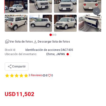
Ver lista de fotos
Descargar lista de fotos
Stock Id:
Identificación de acciones:
DAC7435
Ubicación del inventario
:
Ehime, JAPAN
Compartir
5.0
3 Reviews
8
0
star
rating
USD
11,502