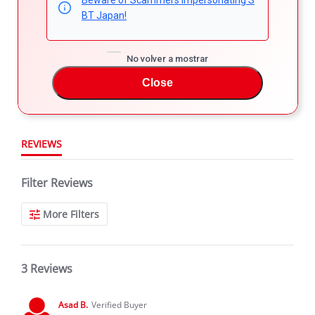
Beware of Scammers Impersonating S
5.0
5
BT Japan!
4
5.0
3
star
No volver a mostrar
3 Reviews
2
rating
1
Close
REVIEWS
Filter Reviews
More Filters
3 Reviews
Asad B.
Verified Buyer