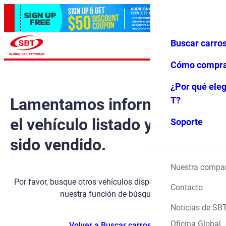
Buscar carro
Iniciar ses
Favoritos
Menú
ión
Cómo compr
¿Por qué eleg
Lamentamos informarle que
T?
el vehículo listado ya ha
Soporte
sido vendido.
Nuestra compa
Por favor, busque otros vehículos disponibles utilizando
Contacto
nuestra función de búsqueda.
Noticias de SB
Oficina Global
Volver a Buscar carros