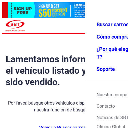
Buscar carro
Iniciar ses
Favoritos
Menú
ión
Cómo compr
¿Por qué eleg
Lamentamos informarle que
T?
el vehículo listado ya ha
Soporte
sido vendido.
Nuestra compa
Por favor, busque otros vehículos disponibles utilizando
Contacto
nuestra función de búsqueda.
Noticias de SB
Oficina Global
Volver a Buscar carros